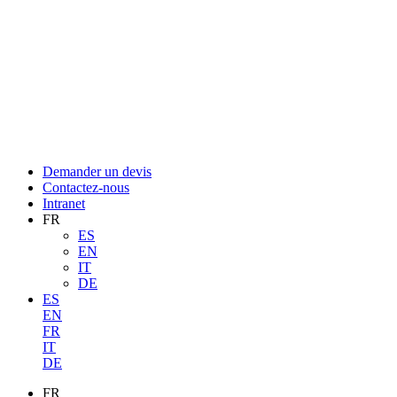
Demander un devis
Contactez-nous
Intranet
FR
ES
EN
IT
DE
ES
EN
FR
IT
DE
FR