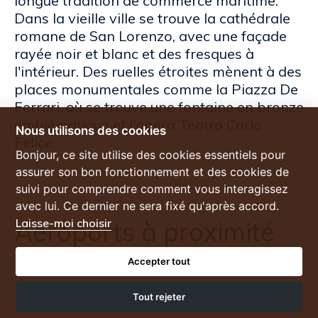
longue tradition de commerce maritime.
Dans la vieille ville se trouve la cathédrale
romane de San Lorenzo, avec une façade
rayée noir et blanc et des fresques à
l'intérieur. Des ruelles étroites mènent à des
places monumentales comme la Piazza De
Ferrari, où se trouve une fontaine en bronze
emblématique et l'opéra Teatro Carlo
Nous utilisons des cookies
Felice.
Bonjour, ce site utilise des cookies essentiels pour
assurer son bon fonctionnement et des cookies de
suivi pour comprendre comment vous interagissez
avec lui. Ce dernier ne sera fixé qu'après accord.
Laisse-moi choisir
Aéroports à proximité
Accepter tout
Génova-Cristoforo Colombo
Tout rejeter